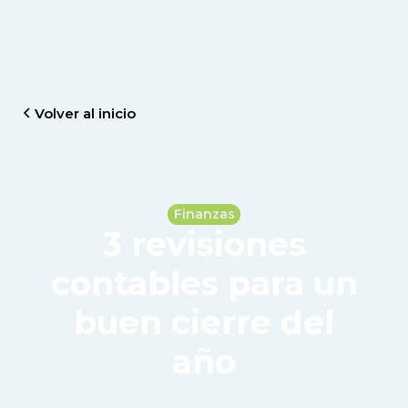
Volver al inicio
Finanzas
3 revisiones
contables para un
buen cierre del
año