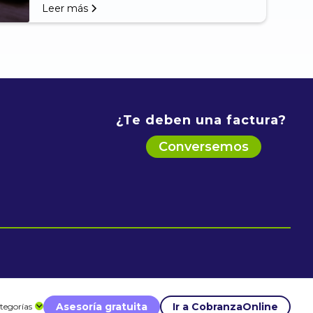
Leer más
¿Te deben una factura?
Conversemos
Asesoría gratuita
Ir a CobranzaOnline
tegorías