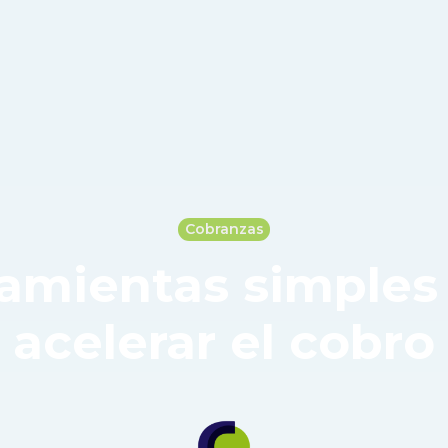
Cobranzas
amientas simples
acelerar el cobro