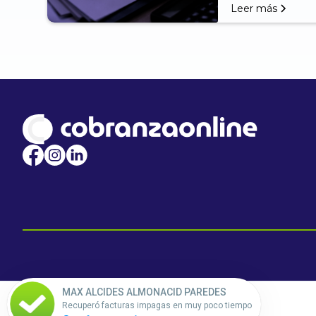
Leer más
MAX ALCIDES ALMONACID PAREDES
Recuperó facturas impagas en muy poco tiempo