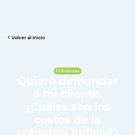
Volver al inicio
Cobranzas
Quiero demandar
a mi cliente.
¿Cuáles son los
costos de la
cobranza judicial?