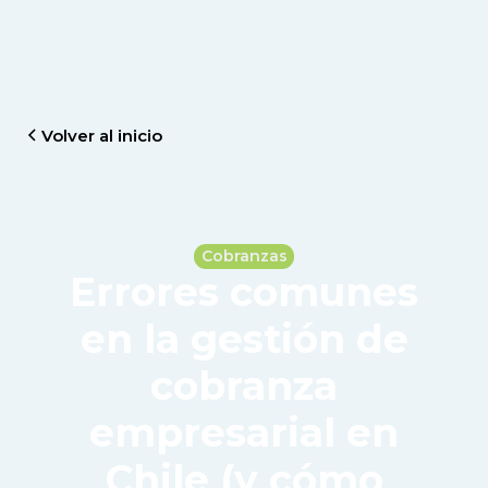
Volver al inicio
Cobranzas
Errores comunes
en la gestión de
cobranza
empresarial en
Chile (y cómo