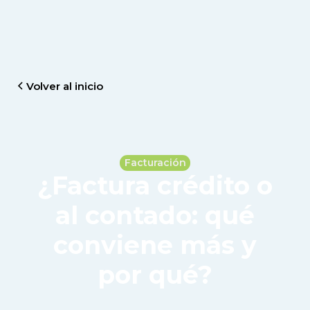
Volver al inicio
Facturación
¿Factura crédito o
al contado: qué
conviene más y
por qué?