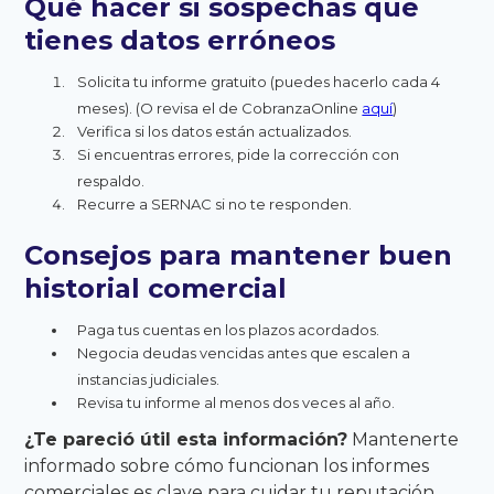
Qué hacer si sospechas que
tienes datos erróneos
Solicita tu informe gratuito (puedes hacerlo cada 4
meses). (O revisa el de CobranzaOnline
aquí
)
Verifica si los datos están actualizados.
Si encuentras errores, pide la corrección con
respaldo.
Recurre a SERNAC si no te responden.
Consejos para mantener buen
historial comercial
Paga tus cuentas en los plazos acordados.
Negocia deudas vencidas antes que escalen a
instancias judiciales.
Revisa tu informe al menos dos veces al año.
¿Te pareció útil esta información?
Mantenerte
informado sobre cómo funcionan los informes
comerciales es clave para cuidar tu reputación